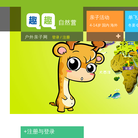
亲子活动
单飞
4-14岁 国内 海外
冬夏
户外亲子网
登录 /
注册
+
注册与登录