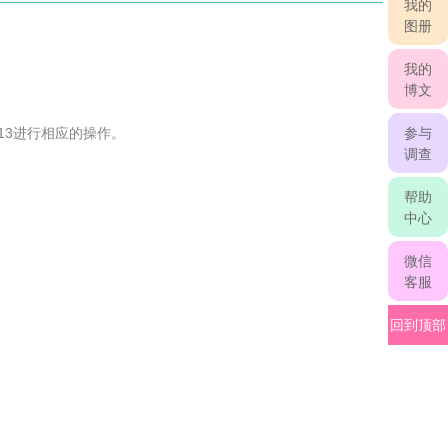
我的
图册
我的
博文
参与
813进行相应的操作。
调查
帮助
中心
微信
客服
回到顶部