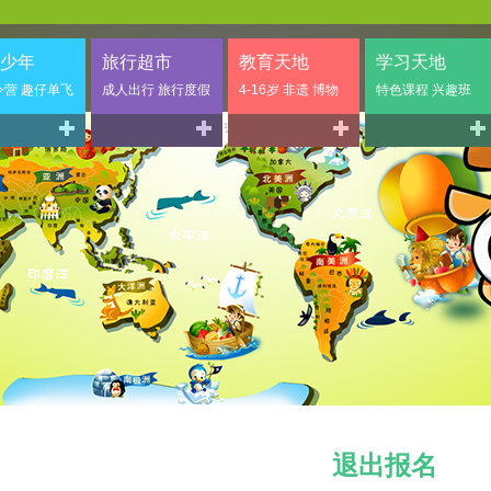
少年
旅行超市
教育天地
学习天地
令营 趣仔单飞
成人出行 旅行度假
4-16岁 非遗 博物
特色课程 兴趣班
退出报名