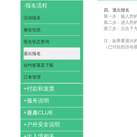
-
报名流程
四、退出报名
第一步：输入您
活动报名
第二步：进入您的
第三步：点击下方
修改信息
注：如果要退出的
报名状态查询
（已付款的活动
退出报名
合约签署及下载
订单管理
+
付款和发票
+
服务说明
+
趣趣CLUB
+
户外安全说明
+
出入境相关