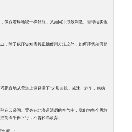
行，像踩着厚地毯一样舒服，又如同冲浪般刺激。雪球结实饱
敬业，除了依序告知雪具正确使用方法之外，如何摔倒如何起
巧飘逸地从雪道上轻轻滑下“S”形曲线，减速、刹车，稳稳
飞翔在云朵间。置身在北海道清冽的空气中，我们为每个勇敢
、控制着平衡下行，不曾轻易放弃。
角度。”