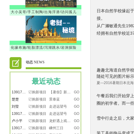
日本自然学校缘起于
大小吴哥/手工制陶/出海浮潜/访问孤儿
接。
从广濑敏通先生19
经拥有自然学校近37
化缘布施/轮胎漂流/泻湖跳水/岩洞探险
动态 NEWS
徐韶
订购新项目 【暑假】新疆之南疆
GO
趣趣北海道自然学
18616501218
订购新项目 【暑假】新疆之南疆
GO
随处可见的图片标
13917887615
订购新项目 【暑假】新疆之南疆
GO
最近动态
夏—2016暑期日本北
13917887615
订购新项目 【暑假】新疆之南疆
GO
楚楚
订购新项目 景泰蓝
GO
午餐后我们开始穿
刘莹
订购新项目 走进远望号
GO
圈的初学者。而一
13917865272
订购新项目 走进远望号
GO
卢小平
订购新项目 龙虾遇上戏水大战
GO
雪中行走之后，大
13917887615
订购新项目 嵊州三日
GO
13482231733
订购新项目 宜兴2日
GO
装工具的拖斗变成