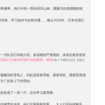
仰和谦卑。他们中的一部份回归山林，重建与自然细微的链
学校，学习如何与自然沟通……截止2010年，日本全国已
一一为队员们详细介绍。各项规则严谨细致，体现在教室宿舍
生活及行为准则详情不在此赘述，请见
http://【领队札记】北国之
静谧幽深的雪地上，到处是踩着雪板、握着雪杖、摇摇晃晃绕
成为了反复上下的理由。
房改造成了一房一厅，还自带儿童滑梯。
处仿佛雪中冲浪，他们逗着闹着笑着……大人们开始按耐不