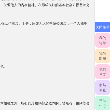
命、关爱他人的内在精神、在形成良好的基本社会习惯基础之
几张以作留念。于是，寂寥无人的中岛公园边，一个人独享
关闭菜单
我的
订单
我的
图册
景色。
我的
博文
参与
调查
帮助
上木栅栏之外，所有的丹顶鹤都是散养的，曾经有一位阿婆会
中心