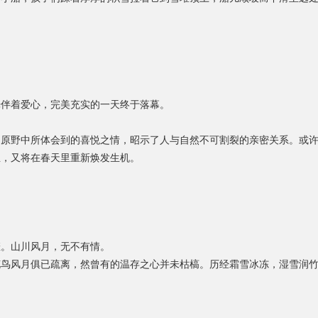
。
光伴着爱心，完美充实的一天终于落幕。
、原野中所体会到的喜悦之情，昭示了人与自然不可割裂的亲密关系。或
生，又将在春天里重新焕发生机。
。
悲。山川风月，无不有情。
花鸟风月俱已疏离，然曾有的温存之心并未枯槁。历经霜雪冰冻，湿雪润