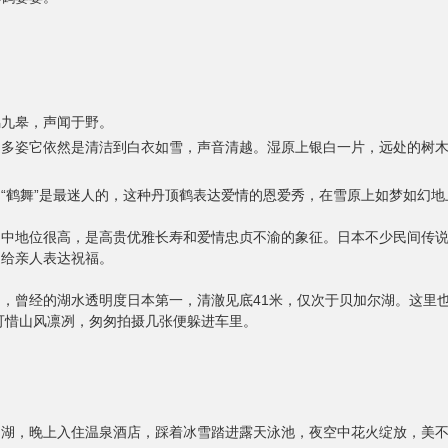
鸣九皋，声闻于野。
之多姿它依然是清洁到白衣如雪，声音清越。湿原上银白一片，远处的树
“鹤舞”是最迷人的，这种丹顶鹤表达爱情的恩爱秀，在雪原上如梦如幻地
目中地位很高，是高贵优雅长寿和爱情忠贞不渝的象征。日本不少民间传
送给亲人表达祝福。
，曾经的湖水透明度日本第一，清澈见底41米，仅次于贝加尔湖。这里也
可惜山风凛冽，匆匆拍摄几张便躲进车里。
周湖，
晚上入住温泉酒店，踩着冰雪踏进露天泳池，夜空中花火绽放，美