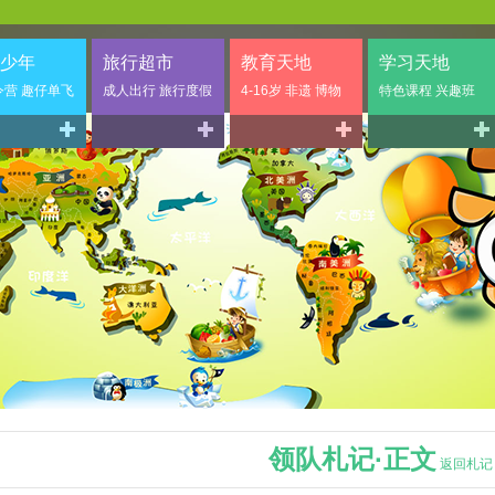
少年
旅行超市
教育天地
学习天地
令营 趣仔单飞
成人出行 旅行度假
4-16岁 非遗 博物
特色课程 兴趣班
领队札记·正文
返回札记