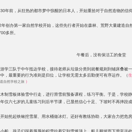
30年前，从狂热的都市梦中惊醒的日本人，开始重拾对于自然造物的信
82年创办第一家自然学校开始，这些先行者开始在森林、荒野大量建造自然
00多所。
午餐后，没有保洁工的食堂
校游学三队于中午抵达学校，接待老师从垃圾分类到就餐规则到铺床叠被
示中，最重要的行为准则是归位，让学校无需太多后勤便可有序运作。（
）
海道自然学校之旅
上木制雪板体验雪中行走，进行滑雪前预备课程，练习平衡。于是，学校
些年仅六七岁的儿童练习到后半节课，已显然信心十足、下坡时不再摔跤
家开始抡起铁锹挖雪屋、用水桶做冰灯。还好有教练协助，大家合力把危
了小船，孩子们踩着厚厚的积雪拉着它到雪堆顶上，船儿顺坡而下滑至远