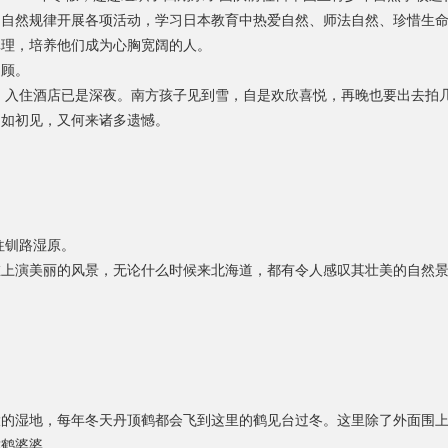
的自然规律开展各项活动，学习日本教育中
热爱自然、
师法自然、珍惜生
真理，
培养他们成为心胸宽阔的人。
回顾。
，入住酒店已是深夜。南方孩子见到雪，自是欢欣喜悦，再晚也要出去拍
只如初见，又何来诸多遗憾。
往钏路湿原。
在上演美丽的风景，无论什么时候来北海道，都有令人感叹其壮美的自然
大的湿地，每年冬天丹顶鹤都会飞到这里的鹤见台过冬。这里除了外面围
称鹤婆婆。