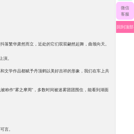
微信
客服
回到顶部
木抖落繁华肃然而立，近处的它们双双翩然起舞，曲颈向天。
上演。
说和文学作品都赋予丹顶鹤以美好吉祥的形象，我们在车上共
被称作“雾之摩周”，多数时间被迷雾团团围住，能看到湖面
不可言。