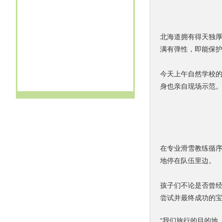
13482231733
订购新项目 宜兴2日
GO
15900809792
订购新项目 宜兴2日
GO
15900809792
订购新项目 宜兴2日
GO
北海道拥有得天独
15026616223
订购新项目 岱山（3日）
GO
满有弹性，即能保
15801805559
订购新项目 宜兴2日
GO
13386050288
订购新项目 盐城（3日）
GO
今天上午自然学校
13795210816
订购新项目 清明I新昌2日
GO
身也亲自现场示范
戴
订购新项目 富阳2日
GO
13621882503
订购新项目 富阳2日
GO
13616231585
订购新项目 富阳2日
GO
13633476866
订购新项目 做香皂 古礼祭匠心
GO
在专业滑雪教练循序
地停在队伍里边。
孩子们不论是否曾
尝试并最终成功的
“我们旅行的目的地