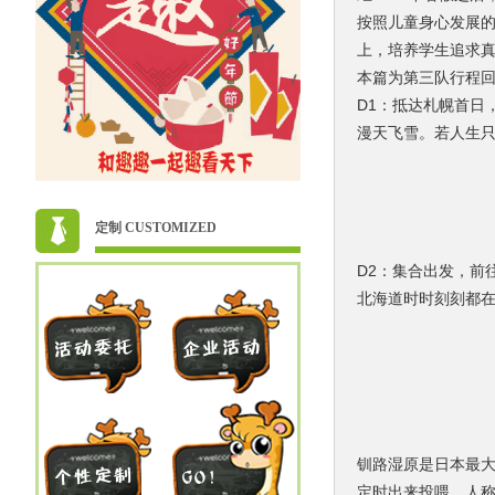
按照儿童身心发展
上，
培养学生追求
本篇为第三队行程
D1：抵达札幌
首日
漫天飞雪。若人生
定制 CUSTOMIZED
D2：集合出发，前
北海道时时刻刻都
钏路湿原是日本最
定时出来投喂，人