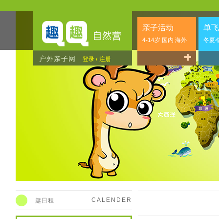
亲子活动
单飞
4-14岁 国内 海外
冬夏
户外亲子网
登录 /
注册
CALENDER
趣日程