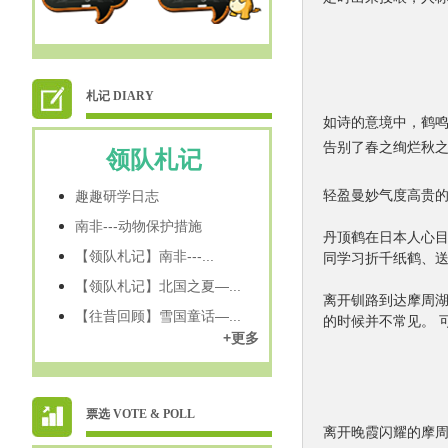
札记 DIARY
如诗的意境中，鹤
告别了春之绚烂秋
领队札记
轻盈曼妙气度高贵的
趣趣研学日志
南非---动物保护措施
丹顶鹤在日本人心
【领队札记】南非---...
同学习折千纸鹤、
【领队札记】北国之夏—...
离开钏路到达摩周湖
【往昔回顾】雪国童话—...
的时候并不常见。 
+更多
票选 VOTE & POLL
离开晚霞闪耀的摩