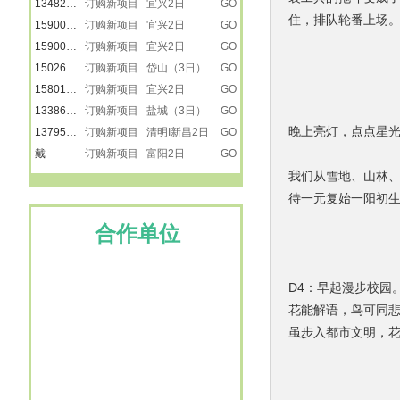
15900809792
订购新项目 宜兴2日
GO
住，排队轮番上场
15900809792
订购新项目 宜兴2日
GO
15026616223
订购新项目 岱山（3日）
GO
15801805559
订购新项目 宜兴2日
GO
13386050288
订购新项目 盐城（3日）
GO
13795210816
订购新项目 清明I新昌2日
GO
晚上亮灯，点点星
戴
订购新项目 富阳2日
GO
13621882503
订购新项目 富阳2日
GO
我们从雪地、山林
13616231585
订购新项目 富阳2日
GO
待一元复始一阳初
13633476866
订购新项目 做香皂 古礼祭匠心
GO
徐韶
订购新项目 【暑假】新疆之南疆
GO
合作单位
18616501218
订购新项目 【暑假】新疆之南疆
GO
13917887615
订购新项目 【暑假】新疆之南疆
GO
13917887615
订购新项目 【暑假】新疆之南疆
GO
D4：早起漫步校园
楚楚
订购新项目 景泰蓝
GO
花能解语，鸟可同
刘莹
订购新项目 走进远望号
GO
虽步入都市文明，
13917865272
订购新项目 走进远望号
GO
卢小平
订购新项目 龙虾遇上戏水大战
GO
13917887615
订购新项目 嵊州三日
GO