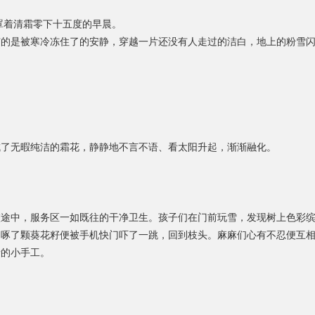
罩着清霜零下十五度的早晨。
有的是被寒冷冻住了的安静，穿越一片还没有人走过的洁白，地上的粉雪
成了无暇纯洁的霜花，静静地不言不语、看太阳升起，渐渐融化。
途中，服务区一如既往的干净卫生。孩子们在门前玩雪，发现树上色彩缤
啄了颗葵花籽便被手机快门吓了一跳，回到枝头。麻麻们心有不忍便互相
情的小手工。