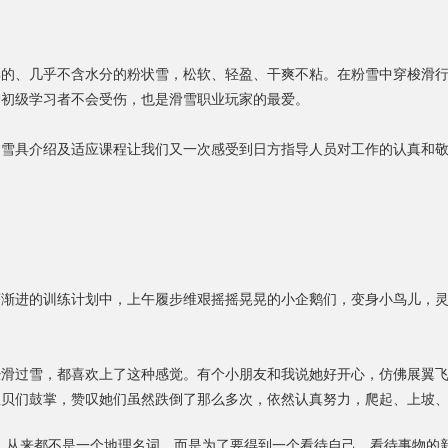
厚的、几乎不含水分的粉状雪，松软、轻盈、干爽不粘。在粉雪中穿梭滑
护初级学习者不会受伤，也是滑雪职业玩家的最爱。
的雪具介绍及适应课程让我们又一次感受到日方指导人员对工作的认真和
。
渐进的训练计划中，上午履步维艰摇摇晃晃的小企鹅们，变身小鸟儿，灵
经滑过雪，都喜欢上了这种感觉。有个小朋友和我说她好开心，仿佛展翼
宝贝们鼓掌，赞叹她们虽然跌倒了那么多次，依然认真努力，爬起、上坡
，从来都不是一个地理名词，而是为了要得到一个看待自己，看待事物的新