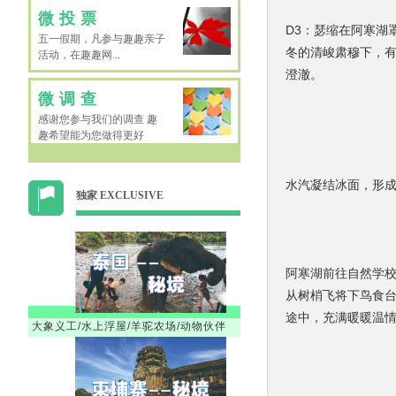
微投票
D3：瑟缩在阿寒湖
五一假期，凡参与趣趣亲子
冬的清峻肃穆下，
活动，在趣趣网...
澄澈。
微调查
感谢您参与我们的调查 趣
趣希望能为您做得更好
水汽凝结冰面，形
独家 EXCLUSIVE
阿寒湖前往自然学校
从树梢飞将下鸟食台
途中，充满暖暖温
大象义工/水上浮屋/羊驼农场/动物伙伴