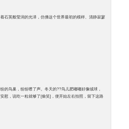
闪着石英般莹润的光泽，仿佛这个世界最初的模样、
清静寂寥
纷的鸟巢，纷纷噤了声。冬天的??鸟儿肥嘟嘟好像绒球，
安慰，说吃一粒就够了[偷笑]，便开始左右拍照，留下这路