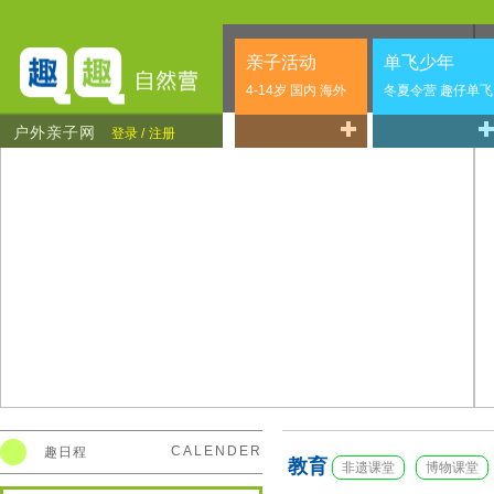
亲子活动
单飞少年
4-14岁 国内 海外
冬夏令营 趣仔单飞
户外亲子网
登录 /
注册
CALENDER
趣日程
教育
非遗课堂
博物课堂