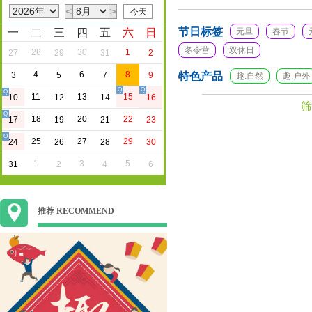
<
>
节日标签
一
二
三
四
五
六
日
元旦
春节
冬令营
双休日
28
30
1
27
29
31
2
4
6
8
3
5
7
9
特色产品
趣.自然
趣.户外
Q
Q
Q
11
13
15
10
12
14
16
筛
Q
18
20
22
17
19
21
23
Q
25
27
29
24
26
28
30
1
3
5
31
2
4
6
推荐 RECOMMEND