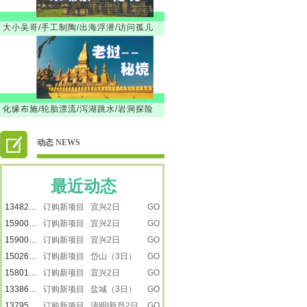
大小吴哥/手工制陶/出海浮潜/访问孤儿
徐韶
订购新项目 【暑假】新疆之南疆
GO
18616501218
订购新项目 【暑假】新疆之南疆
GO
13917887615
订购新项目 【暑假】新疆之南疆
GO
13917887615
订购新项目 【暑假】新疆之南疆
GO
化缘布施/轮胎漂流/泻湖跳水/岩洞探险
楚楚
订购新项目 景泰蓝
GO
刘莹
订购新项目 走进远望号
GO
动态 NEWS
13917865272
订购新项目 走进远望号
GO
卢小平
订购新项目 龙虾遇上戏水大战
GO
13917887615
订购新项目 嵊州三日
GO
最近动态
13482231733
订购新项目 宜兴2日
GO
15900809792
订购新项目 宜兴2日
GO
15900809792
订购新项目 宜兴2日
GO
15026616223
订购新项目 岱山（3日）
GO
15801805559
订购新项目 宜兴2日
GO
13386050288
订购新项目 盐城（3日）
GO
13795210816
订购新项目 清明I新昌2日
GO