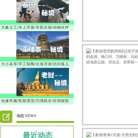
大象义工/水上浮屋/羊驼农场/动物伙伴
徐韶
订购新项目 【暑假】新疆之南疆
GO
大小吴哥/手工制陶/出海浮潜/访问孤儿
18616501218
订购新项目 【暑假】新疆之南疆
GO
13917887615
订购新项目 【暑假】新疆之南疆
GO
13917887615
订购新项目 【暑假】新疆之南疆
GO
楚楚
订购新项目 景泰蓝
GO
化缘布施/轮胎漂流/泻湖跳水/岩洞探险
刘莹
订购新项目 走进远望号
GO
13917865272
订购新项目 走进远望号
GO
卢小平
订购新项目 龙虾遇上戏水大战
GO
动态 NEWS
13917887615
订购新项目 嵊州三日
GO
13482231733
订购新项目 宜兴2日
GO
最近动态
15900809792
订购新项目 宜兴2日
GO