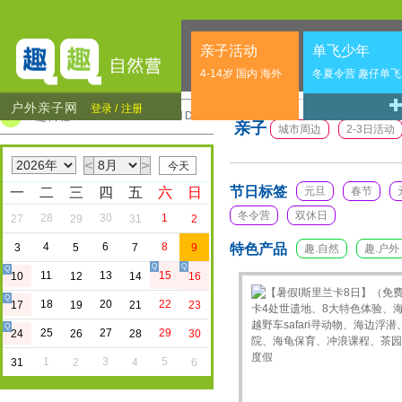
亲子活动
单飞少年
4-14岁 国内 海外
冬夏令营 趣仔单飞
户外亲子网
登录 /
注册
CALENDER
趣日程
亲子
城市周边
2-3日活动
<
>
节日标签
一
二
三
四
五
六
日
元旦
春节
冬令营
双休日
28
30
1
27
29
31
2
4
6
8
3
5
7
9
特色产品
趣.自然
趣.户外
Q
Q
Q
11
13
15
10
12
14
16
Q
18
20
22
17
19
21
23
Q
25
27
29
24
26
28
30
1
3
5
31
2
4
6