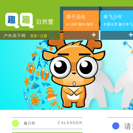
亲子活动
单飞少年
4-14岁 国内 海外
冬夏令营 趣仔单飞
户外亲子网
登录 /
注册
CALENDER
趣日程
请