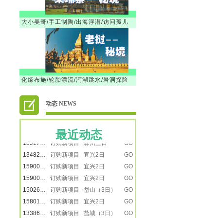
大小吴哥/手工制陶/出海浮潜/访问孤儿
徐韶
订购新项目 【暑假】新疆之南疆
GO
18616501218
订购新项目 【暑假】新疆之南疆
GO
13917887615
订购新项目 【暑假】新疆之南疆
GO
13917887615
订购新项目 【暑假】新疆之南疆
GO
化缘布施/轮胎漂流/泻湖跳水/岩洞探险
楚楚
订购新项目 景泰蓝
GO
刘莹
订购新项目 走进远望号
GO
动态 NEWS
13917865272
订购新项目 走进远望号
GO
卢小平
订购新项目 龙虾遇上戏水大战
GO
最近动态
13917887615
订购新项目 嵊州三日
GO
13482231733
订购新项目 宜兴2日
GO
15900809792
订购新项目 宜兴2日
GO
15900809792
订购新项目 宜兴2日
GO
15026616223
订购新项目 岱山（3日）
GO
15801805559
订购新项目 宜兴2日
GO
13386050288
订购新项目 盐城（3日）
GO
13795210816
订购新项目 清明I新昌2日
GO