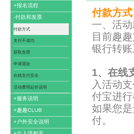
+
报名流程
付款方式
-
付款和发票
一、活动
付款方式
目前趣趣
支付不成功
银行转账
获取发票
申请退款
1
、在线
在线支付安全
入活动支
活动费用起价说明
付宝进行
+
服务说明
如果您是
+
趣趣CLUB
付。
+
户外安全说明
+
出入境相关