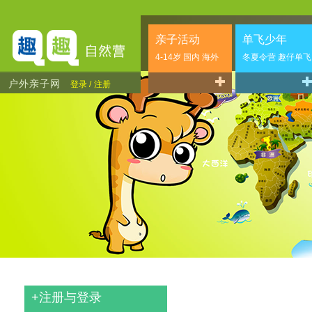
亲子活动
单飞少年
4-14岁 国内 海外
冬夏令营 趣仔单飞
户外亲子网
登录 /
注册
+
注册与登录