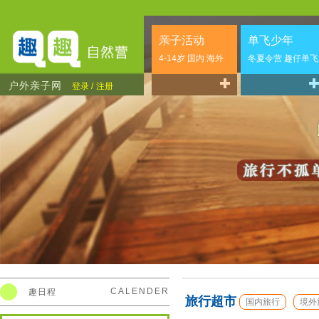
亲子活动
单飞少年
4-14岁 国内 海外
冬夏令营 趣仔单飞
户外亲子网
登录 /
注册
CALENDER
趣日程
旅行超市
国内旅行
境外