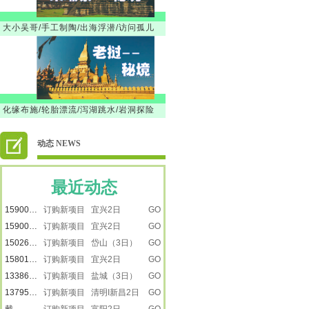
大小吴哥/手工制陶/出海浮潜/访问孤儿
18616501218
订购新项目 【暑假】新疆之南疆
GO
13917887615
订购新项目 【暑假】新疆之南疆
GO
13917887615
订购新项目 【暑假】新疆之南疆
GO
楚楚
订购新项目 景泰蓝
GO
化缘布施/轮胎漂流/泻湖跳水/岩洞探险
刘莹
订购新项目 走进远望号
GO
13917865272
订购新项目 走进远望号
GO
动态 NEWS
卢小平
订购新项目 龙虾遇上戏水大战
GO
13917887615
订购新项目 嵊州三日
GO
13482231733
订购新项目 宜兴2日
GO
最近动态
15900809792
订购新项目 宜兴2日
GO
15900809792
订购新项目 宜兴2日
GO
15026616223
订购新项目 岱山（3日）
GO
15801805559
订购新项目 宜兴2日
GO
13386050288
订购新项目 盐城（3日）
GO
13795210816
订购新项目 清明I新昌2日
GO
戴
订购新项目 富阳2日
GO