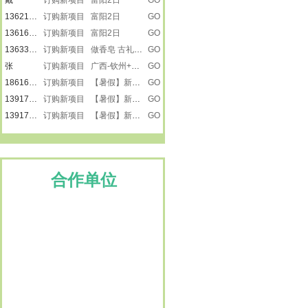
13621882503
订购新项目 富阳2日
GO
13616231585
订购新项目 富阳2日
GO
13633476866
订购新项目 做香皂 古礼祭匠心
GO
张
订购新项目 广西-钦州+崇左
GO
18616501218
订购新项目 【暑假】新疆之南疆
GO
13917887615
订购新项目 【暑假】新疆之南疆
GO
13917887615
订购新项目 【暑假】新疆之南疆
GO
楚楚
订购新项目 景泰蓝
GO
刘莹
订购新项目 走进远望号
GO
13917865272
订购新项目 走进远望号
GO
卢小平
订购新项目 龙虾遇上戏水大战
GO
合作单位
13917887615
订购新项目 嵊州三日
GO
13482231733
订购新项目 宜兴2日
GO
15900809792
订购新项目 宜兴2日
GO
15900809792
订购新项目 宜兴2日
GO
15026616223
订购新项目 岱山（3日）
GO
15801805559
订购新项目 宜兴2日
GO
13386050288
订购新项目 盐城（3日）
GO
13795210816
订购新项目 清明I新昌2日
GO