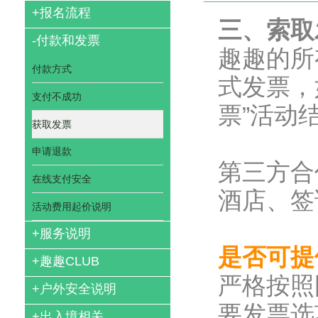
+
报名流程
三、索取
-
付款和发票
趣趣的所
付款方式
式发票，
支付不成功
票”活动
获取发票
申请退款
第三方合
在线支付安全
酒店、签
活动费用起价说明
+
服务说明
是否可
+
趣趣CLUB
严格按照
+
户外安全说明
要发票选
+
出入境相关