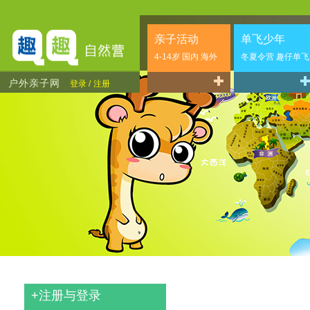
亲子活动
单飞少年
4-14岁 国内 海外
冬夏令营 趣仔单飞
户外亲子网
登录 /
注册
+
注册与登录