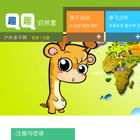
亲子活动
单飞少年
4-14岁 国内 海外
冬夏令营 趣仔单飞
户外亲子网
登录 /
注册
-
注册与登录