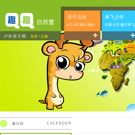
亲子活动
单飞少年
4-14岁 国内 海外
冬夏令营 趣仔单飞
户外亲子网
登录 /
注册
CALENDER
趣日程