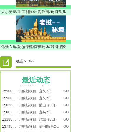
大小吴哥/手工制陶/出海浮潜/访问孤儿
徐韶
订购新项目 【暑假】新疆之南疆
GO
18616501218
订购新项目 【暑假】新疆之南疆
GO
13917887615
订购新项目 【暑假】新疆之南疆
GO
13917887615
订购新项目 【暑假】新疆之南疆
GO
楚楚
订购新项目 景泰蓝
GO
化缘布施/轮胎漂流/泻湖跳水/岩洞探险
刘莹
订购新项目 走进远望号
GO
13917865272
订购新项目 走进远望号
GO
动态 NEWS
卢小平
订购新项目 龙虾遇上戏水大战
GO
13917887615
订购新项目 嵊州三日
GO
最近动态
13482231733
订购新项目 宜兴2日
GO
15900809792
订购新项目 宜兴2日
GO
15900809792
订购新项目 宜兴2日
GO
15026616223
订购新项目 岱山（3日）
GO
15801805559
订购新项目 宜兴2日
GO
13386050288
订购新项目 盐城（3日）
GO
13795210816
订购新项目 清明I新昌2日
GO
戴
订购新项目 富阳2日
GO