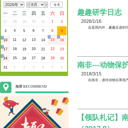
<
>
趣趣研学日志
一
二
三
四
五
六
日
2026/1/16
28
30
1
27
29
31
2
这是国内外，趣趣足迹的
4
6
8
3
5
7
9
Q
Q
Q
11
13
15
10
12
14
16
Q
18
20
22
17
19
21
23
Q
25
27
29
24
26
28
30
南非---动物保
1
3
5
31
2
4
6
2018/3/15
在南非，虐待动物后果很
推荐 RECOMMEND
【领队札记】南